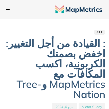
تبدي
التن
hed
hor
ED
IN:
on:
APP
: القيادة من أجل التغيير:
اخفض بصمتك
الكربونية، اكسب
المكافآت مع
MapMetrics وTree-
Nation
Victor Suday
مايو 6, 2024