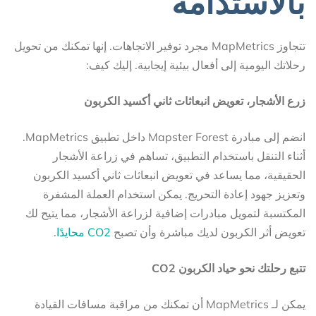
بالاستدامة
تتجاوز MapMetrics مجرد توفير الاتجاهات. إنها تمكنك من تحويل
رحلاتك اليومية إلى أفعال بيئية إيجابية. إليك كيف:
زرع الأشجار، تعويض انبعاثات ثاني أكسيد الكربون
انضم إلى مبادرة Mapster Forest داخل تطبيق MapMetrics.
أثناء التنقل باستخدام التطبيق، تساهم في زراعة الأشجار
الحقيقية، مما يساعد في تعويض انبعاثات ثاني أكسيد الكربون
وتعزيز جهود إعادة التحريج. يمكن استخدام العملة المشفرة
المكتسبة لتمويل مبادرات إضافية لزراعة الأشجار، مما يتيح لك
تعويض أثر الكربون لديك مباشرة وأن تصبح
CO2 محايدًا
.
تتبع رحلتك نحو حياد الكربون CO2
يمكن لـ MapMetrics أن تمكنك من مراقبة مسافات القيادة