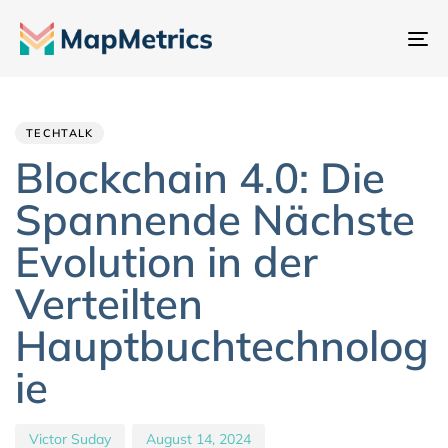
Na
um
Author
Published
PUBLISHED
IN:
on:
TECHTALK
Blockchain 4.0: Die
Spannende Nächste
Evolution in der
Verteilten
Hauptbuchtechnolog
ie
Victor Suday
August 14, 2024