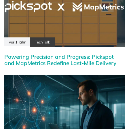
vor 1 Jahr
TechTalk
Powering Precision and Progress: Pickspot
and MapMetrics Redefine Last-Mile Delivery