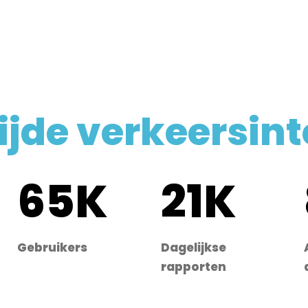
jde verkeersinte
65K
21K
Gebruikers
Dagelijkse
rapporten