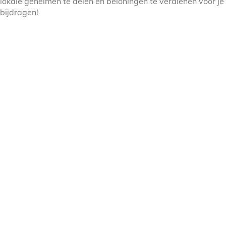
lokale geheimen te delen en beloningen te verdienen voor je
bijdragen!