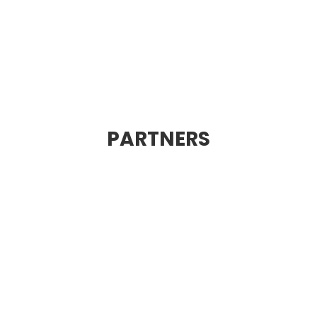
PARTNERS
Drive, Sh
Jouw data is echt waardevol
delen help je onze AI een sli