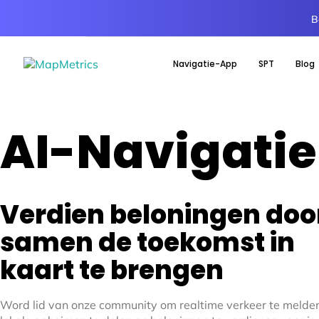
B
Navigatie-App
SPT
Blog
AI-Navigatie
Verdien beloningen doo
samen de toekomst in
kaart te brengen
Word lid van onze community om realtime verkeer te melde