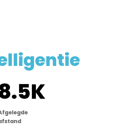
lligentie
8.5K
Afgelegde
afstand