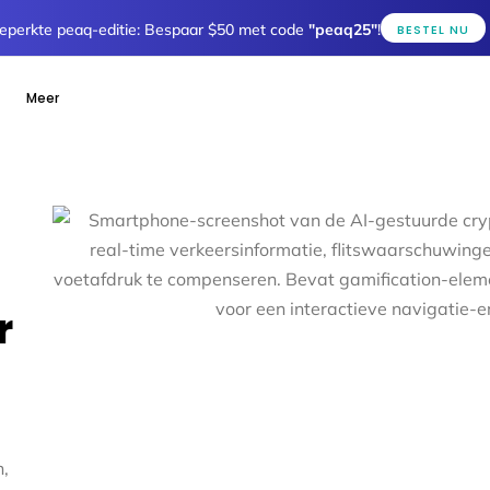
eperkte peaq-editie: Bespaar $50 met code
"peaq25"
!
BESTEL NU
Meer
r
n,