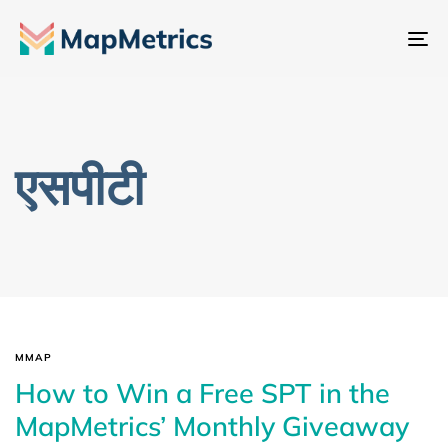
नेव
टॉ
एसपीटी
MMAP
How to Win a Free SPT in the
MapMetrics’ Monthly Giveaway