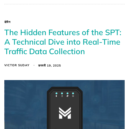
डेपिन
The Hidden Features of the SPT:
A Technical Dive into Real-Time
Traffic Data Collection
VICTOR SUDAY
फ़रवरी 19, 2025