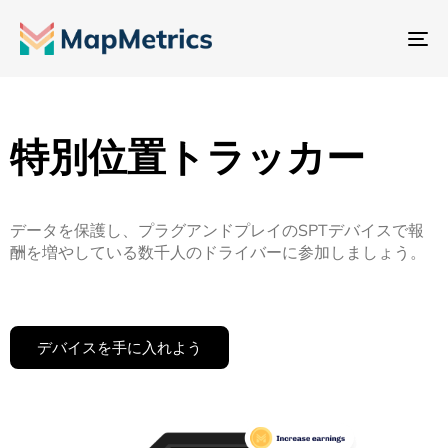
ナ
ビ
ゲ
ー
特別位置トラッカー
シ
ョ
ン
データを保護し、プラグアンドプレイのSPTデバイスで報
切
酬を増やしている数千人のドライバーに参加しましょう。
り
替
え
デバイスを手に入れよう