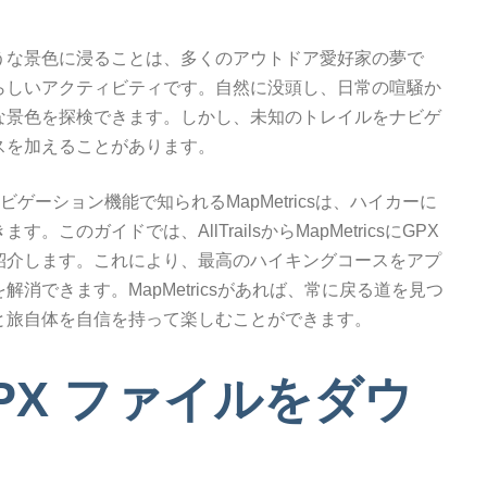
うな景色に浸ることは、多くのアウトドア愛好家の夢で
らしいアクティビティです。自然に没頭し、日常の喧騒か
な景色を探検できます。しかし、未知のトレイルをナビゲ
スを加えることがあります。
ゲーション機能で知られるMapMetricsは、ハイカーに
のガイドでは、AllTrailsからMapMetricsにGPX
紹介します。これにより、最高のハイキングコースをアプ
消できます。MapMetricsがあれば、常に戻る道を見つ
と旅自体を自信を持って楽しむことができます。
ら GPX ファイルをダウ