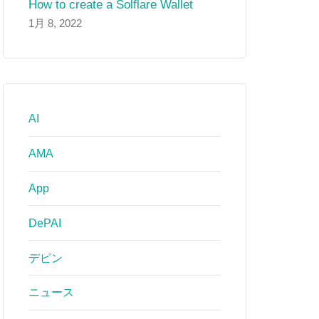
How to create a Solflare Wallet
1月 8, 2022
AI
AMA
App
DePAI
デピン
ニュース