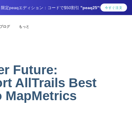
限定peaqエディション：コードで$50割引
"peaq25"
!
今すぐ注文
ブログ
もっと
er Future:
rt AllTrails Best
to MapMetrics