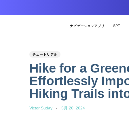
ナビゲーションアプリ
SPT
PUBLISHED
Author
Published
チュートリアル
IN:
on:
Hike for a Green
Effortlessly Impo
Hiking Trails in
Victor Suday
5月 20, 2024