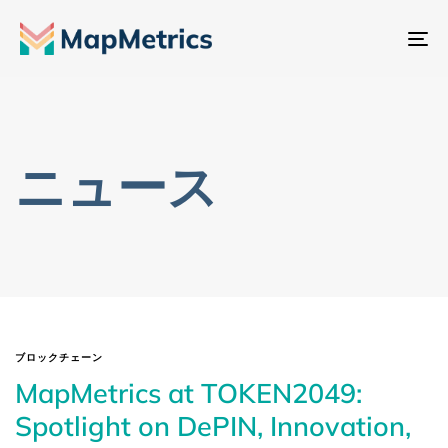
ナ
ビ
ゲ
ー
シ
ニュース
ョ
ン
切
り
替
え
ブロックチェーン
MapMetrics at TOKEN2049:
Spotlight on DePIN, Innovation,