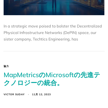
In a strategic move poised to bolster the Decentralized
Physical Infrastructure Networks (DePIN) space, our
sister company, Techtics Engineering, has
協力
MapMetricsのMicrosoftの先進テ
クノロジーの統合。
VICTOR SUDAY
11月 12, 2023