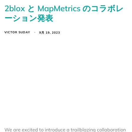
2blox と MapMetrics のコラボレ
ーション発表
VICTOR SUDAY
9月 19, 2023
We are excited to introduce a trailblazing collaboration