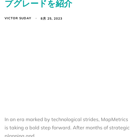
プグレードを紹介
VICTOR SUDAY
8月 25, 2023
In an era marked by technological strides, MapMetrics
is taking a bold step forward. After months of strategic
planning and