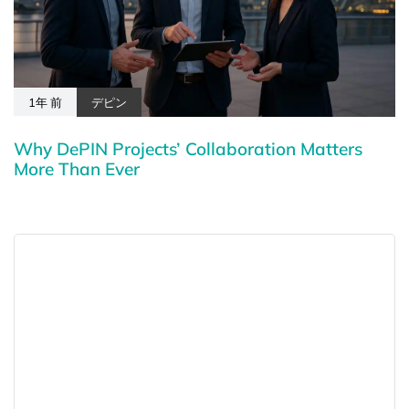
1年 前
デピン
Why DePIN Projects’ Collaboration Matters
More Than Ever