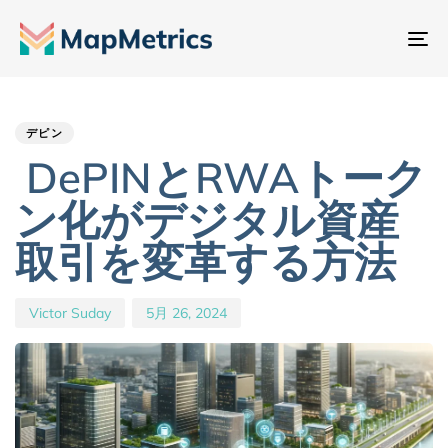
ナ
ビ
Author
Published
PUBLISHED
ゲ
IN:
on:
ー
デピン
シ
DePINとRWAトーク
ョ
ン化がデジタル資産
ン
切
取引を変革する方法
り
替
Victor Suday
5月 26, 2024
え