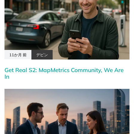
11か月 前
デピン
Get Real S2: MapMetrics Community, We Are
In