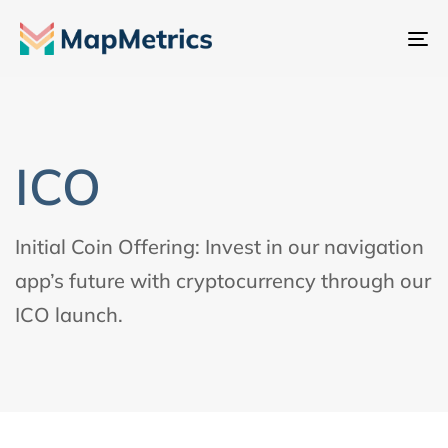
ナ
ビ
ゲ
ー
シ
ICO
ョ
ン
切
Initial Coin Offering: Invest in our navigation
り
app’s future with cryptocurrency through our
替
ICO launch.
え