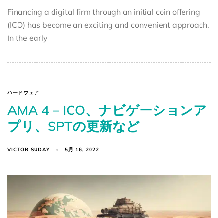
Financing a digital firm through an initial coin offering
(ICO) has become an exciting and convenient approach.
In the early
ハードウェア
AMA 4 – ICO、ナビゲーションア
プリ、SPTの更新など
VICTOR SUDAY
5月 16, 2022