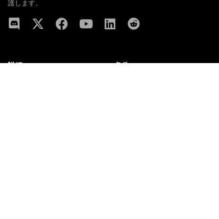
護します。
詳細
条件
ライトペーパー
プライバシーポリシー
SPTを注文する
利用規約
購入する
peaq
クッキー
よくある質問
サービス利用
ビジネスポータル
規約
会社
アプリをダウンロードする
Keurenplein 4