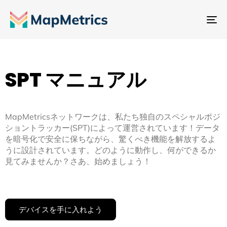
ナ
ビ
ゲ
ー
SPT マニュアル
シ
ョ
ン
MapMetricsネットワークは、私たち独自のスペシャルポジ
切
ショントラッカー(SPT)によって運営されています！データ
り
を暗号化で安全に保ちながら、驚くべき機能を解放するよ
替
うに設計されています。どのように動作し、何ができるか
見てみませんか？さあ、始めましょう！
え
デバイスを手に入れよう