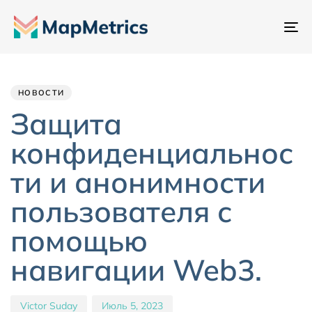
Пе
на
Author
Published
PUBLISHED
IN:
on:
НОВОСТИ
Защита
конфиденциальнос
ти и анонимности
пользователя с
помощью
навигации Web3.
Victor Suday
Июль 5, 2023