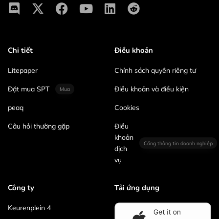
Chi tiết
Điều khoản
Litepaper
Chính sách quyền riêng tư
Đặt mua SPT
Điều khoản và điều kiện
Mua
peaq
Cookies
Câu hỏi thường gặp
Điều
khoản
Cổng thông tin doanh nghiệp
dịch
vụ
Công ty
Tải ứng dụng
Keurenplein 4