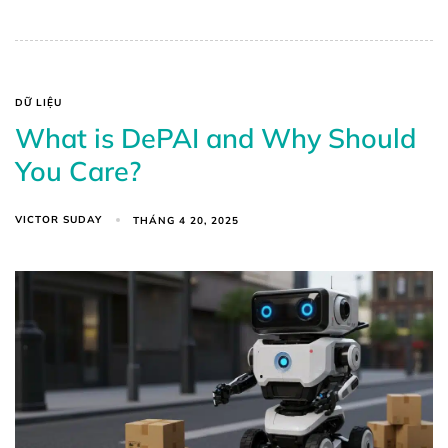
DỮ LIỆU
What is DePAI and Why Should
You Care?
VICTOR SUDAY
THÁNG 4 20, 2025