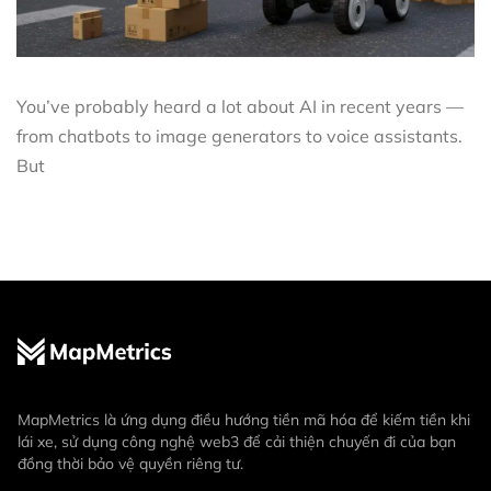
You’ve probably heard a lot about AI in recent years —
from chatbots to image generators to voice assistants.
But
MapMetrics là ứng dụng điều hướng tiền mã hóa để kiếm tiền khi
lái xe, sử dụng công nghệ web3 để cải thiện chuyến đi của bạn
đồng thời bảo vệ quyền riêng tư.