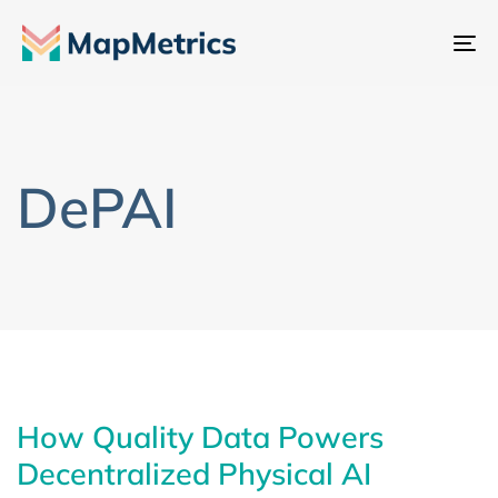
Ch
đổ
đi
hư
DePAI
How Quality Data Powers
Decentralized Physical AI