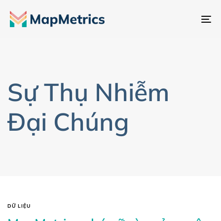
Ch
đổ
đi
hư
Sự Thụ Nhiễm
Đại Chúng
DỮ LIỆU