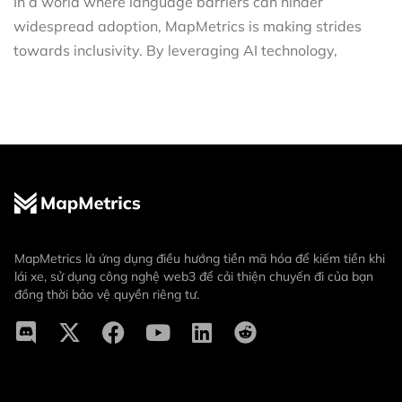
In a world where language barriers can hinder
widespread adoption, MapMetrics is making strides
towards inclusivity. By leveraging AI technology,
MapMetrics là ứng dụng điều hướng tiền mã hóa để kiếm tiền khi
lái xe, sử dụng công nghệ web3 để cải thiện chuyến đi của bạn
đồng thời bảo vệ quyền riêng tư.