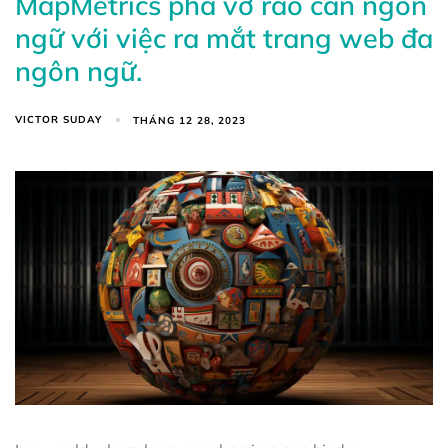
MapMetrics phá vỡ rào cản ngôn
ngữ với việc ra mắt trang web đa
ngôn ngữ.
VICTOR SUDAY
THÁNG 12 28, 2023