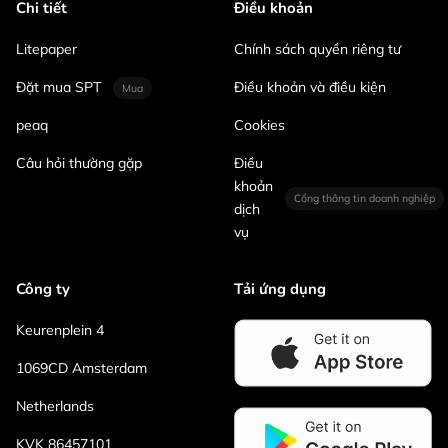
Chi tiết
Điều khoản
Litepaper
Chính sách quyền riêng tư
Đặt mua SPT
Điều khoản và điều kiện
Mua
peaq
Cookies
Câu hỏi thường gặp
Điều
khoản
Cổng thông tin doanh nghiệp
dịch
vụ
Công ty
Tải ứng dụng
Keurenplein 4
1069CD Amsterdam
Netherlands
KVK 86457101