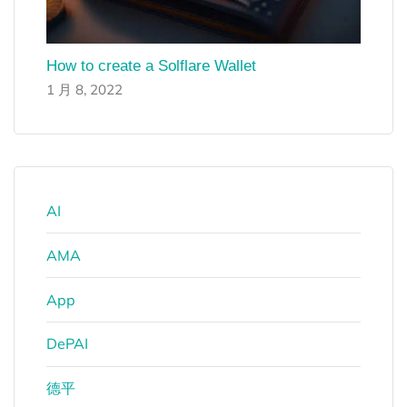
How to create a Solflare Wallet
1 月 8, 2022
AI
AMA
App
DePAI
德平