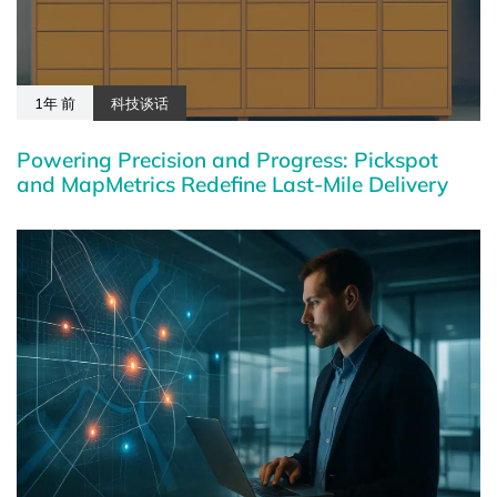
1年 前
科技谈话
Powering Precision and Progress: Pickspot
and MapMetrics Redefine Last-Mile Delivery