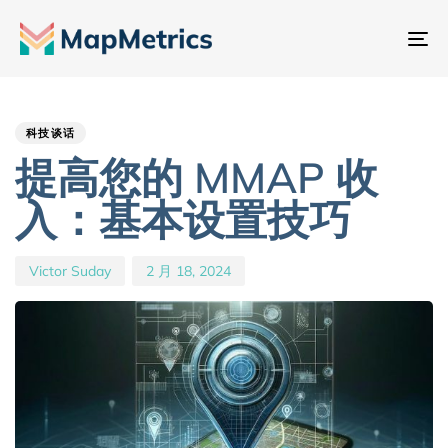
切
换
Author
Published
PUBLISHED
导
IN:
on:
航
科技谈话
提高您的 MMAP 收
入：基本设置技巧
Victor Suday
2 月 18, 2024