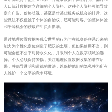
人口统计数据建立详细的个人资料。这种个人资料可能导致
定向广告、价格歧视，甚至是对某些服务或机会的排斥。这
些做法不仅侵蚀了个体的自治权，还可能对客户的整体体验
和平等机会的获取产生负面影响。
通过地理位置数据将现实世界的行为与在线身份联系起来的
能力为个性化定位创造了肥沃的土壤，但如果使用不当，则
可能会使不公平对待永久化，并限制个人在数字领域的选
择。个人必须保持警惕，关注地理位置数据收集的潜在后
果，并倡导透明和道德的做法，以保护他们的隐私并为所有
人维护一个公平的竞争环境。