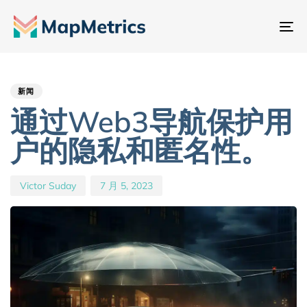
切
换
Author
Published
PUBLISHED
导
IN:
on:
航
新闻
通过Web3导航保护用
户的隐私和匿名性。
Victor Suday
7 月 5, 2023