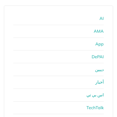
AI
AMA
App
DePAI
ديبين
أخبار
اس بي تي
TechTalk