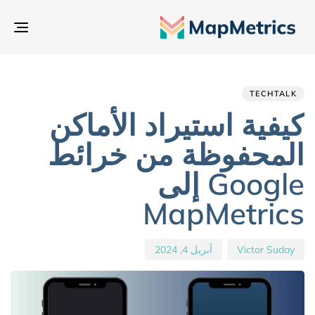
تبدي
التن
hed
hor
ED
IN:
on:
TECHTALK
كيفية استيراد الأماكن
المحفوظة من خرائط
Google إلى
MapMetrics
Victor Suday
أبريل 4, 2024