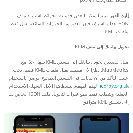
، ستجد ملفًا بامتداد JSON.
إليك الدور :
بينما يمكن لبعض خدمات الخرائط استيراد ملف
JSON هذا مباشرةً ، فإن العديد من الخيارات الشائعة تقبل فقط
ملفات KML.
تحويل بياناتك إلى ملف KLM
مثل التصدير، تحويل بياناتك إلى تنسيق KML سهل جدًا مع
MapMetrics. نظرًا لأن منصتنا تقبل ملفات KML فقط، يجب
عليك التأكد من أن بياناتك في التنسيق الصحيح. نوصي باستخدام
nearby.org.uk
لهذه المهمة. يبسط هذا الأداة السهلة الاستخدام
العملية ويتطلب فقط بضع نقرات لتحويل ملف JSON الخاص بك
إلى تنسيق KML متوافق.