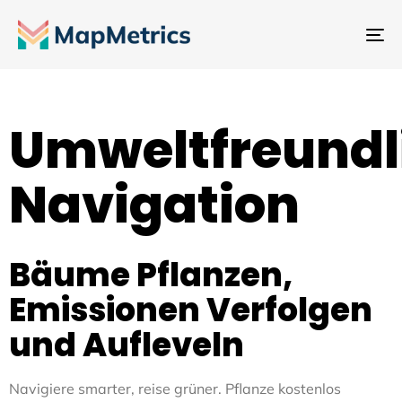
Na
um
Umweltfreundl
Navigation
Bäume Pflanzen,
Emissionen Verfolgen
und Aufleveln
Navigiere smarter, reise grüner. Pflanze kostenlos