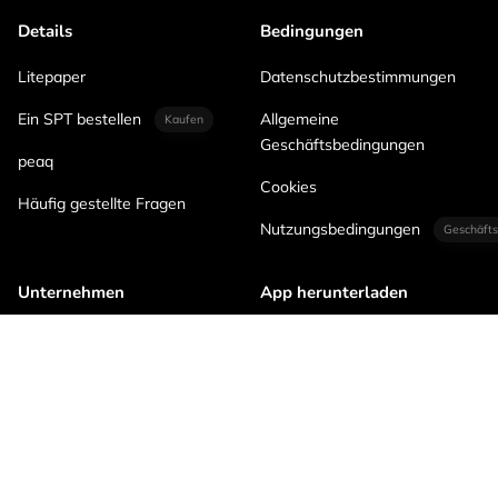
Details
Bedingungen
Litepaper
Datenschutzbestimmungen
Ein SPT bestellen
Allgemeine
Kaufen
Geschäftsbedingungen
peaq
Cookies
Häufig gestellte Fragen
Nutzungsbedingungen
Geschäfts
Unternehmen
App herunterladen
Keurenplein 4
1069CD Amsterdam
Netherlands
KVK 86457101