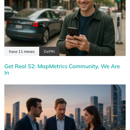
hace 11 meses
DePIN
Get Real S2: MapMetrics Community, We Are
In