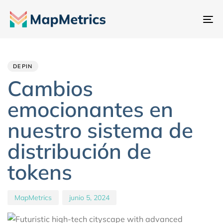
Al
na
Author
Published
PUBLISHED
IN:
on:
DEPIN
Cambios
emocionantes en
nuestro sistema de
distribución de
tokens
MapMetrics
junio 5, 2024