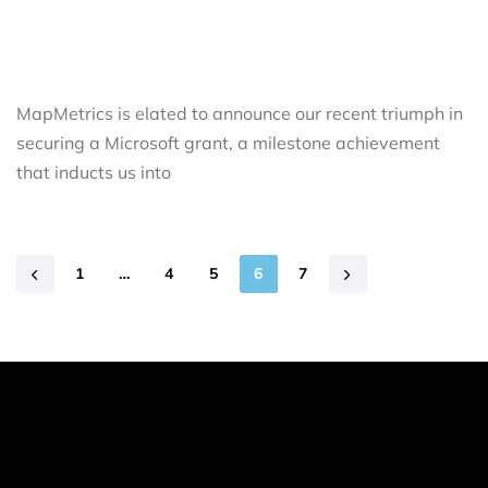
MapMetrics is elated to announce our recent triumph in
securing a Microsoft grant, a milestone achievement
that inducts us into
1
…
4
5
6
7