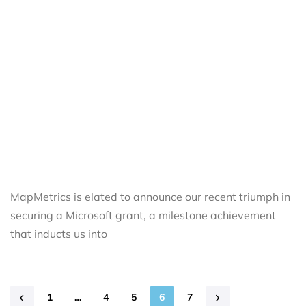
MapMetrics is elated to announce our recent triumph in
securing a Microsoft grant, a milestone achievement
that inducts us into
1
…
4
5
6
7