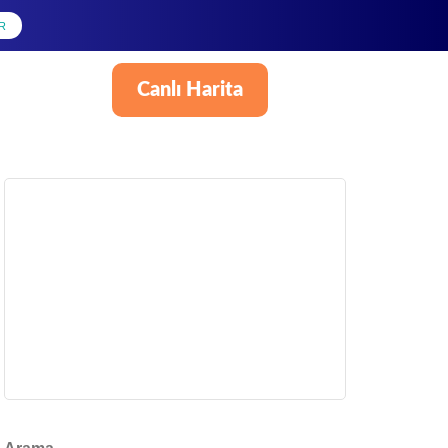
R
Canlı Harita
Türkçe