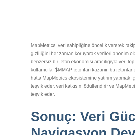
MapMetrics, veri sahipliğine öncelik vererek raki
gizliliğini her zaman koruyarak verileri anonim o
benzersiz bir jeton ekonomisi aracılığıyla veri top
kullanıcılar $MMAP jetonları kazanır, bu jetonlar
hatta MapMetrics ekosistemine yatırım yapmak için 
teşvik eder, veri katkısını ödüllendirir ve MapMet
teşvik eder.
Sonuç: Veri Güc
Navigasyon Dev