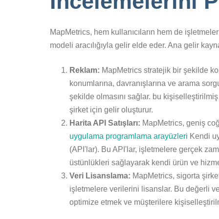
İncelemelerini 
MapMetrics, hem kullanıcıların hem de işletmelerin
modeli aracılığıyla gelir elde eder. Ana gelir kayna
Reklam:
MapMetrics stratejik bir şekilde k
konumlarına, davranışlarına ve arama sorgul
şekilde olmasını sağlar. bu kişiselleştirilm
şirket için gelir oluşturur.
Harita API Satışları:
MapMetrics, geniş coğra
uygulama programlama arayüzleri
Kendi uy
(API'lar). Bu API'lar, işletmelere gerçek zam
üstünlükleri sağlayarak kendi ürün ve hizmetl
Veri Lisanslama:
MapMetrics, sigorta şirketl
işletmelere verilerini lisanslar. Bu değerli ve
optimize etmek ve müşterilere kişiselleştiril