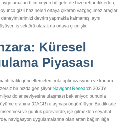
uygulamaları bilinmeyen bölgelerde bize rehberlik eden,
z boyunca gizli hazineleri ortaya çıkaran vazgeçilmez araçlar
t deneyimlerimizi devrim yapmakla kalmamış, aynı
üyüyen iş sektörü olarak da ortaya çıkmıştır.
nzara: Küresel
ulama Piyasası
nlı trafik güncellemeleri, rota optimizasyonu ve konum
zersiz bir hızda genişliyor
Navigant Research
2023'e
 milyar dolar seviyesine ulaşması bekleniyor; bununla
ıllık büyüme oranına (CAGR) ulaşması öngörülüyor. Bu dikkate
nimsenmesi ve günlük görevlerde, işe gitmekten seyahat
rde, navigasyon uygulamalarına olan artan bağımlılığa