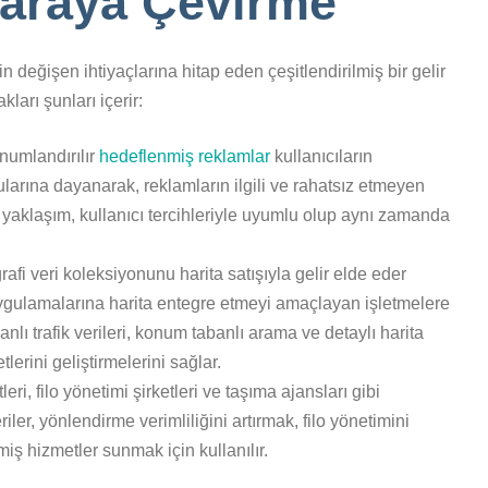
Paraya Çevirme
 değişen ihtiyaçlarına hitap eden çeşitlendirilmiş bir gelir
kları şunları içerir:
onumlandırılır
hedeflenmiş reklamlar
kullanıcıların
arına dayanarak, reklamların ilgili ve rahatsız etmeyen
iş yaklaşım, kullanıcı tercihleriyle uyumlu olup aynı zamanda
fi veri koleksiyonunu harita satışıyla gelir elde eder
gulamalarına harita entegre etmeyi amaçlayan işletmelere
anlı trafik verileri, konum tabanlı arama ve detaylı harita
erini geliştirmelerini sağlar.
eri, filo yönetimi şirketleri ve taşıma ajansları gibi
riler, yönlendirme verimliliğini artırmak, filo yönetimini
miş hizmetler sunmak için kullanılır.