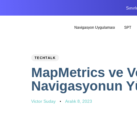
Sınır
Navigasyon Uygulaması
SPT
PUBLISHED
Author
Published
TECHTALK
IN:
on:
MapMetrics ve Ve
Navigasyonun Yü
Victor Suday
Aralık 8, 2023