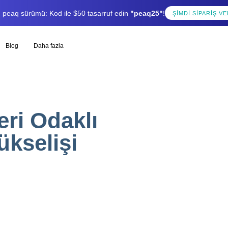
lı peaq sürümü: Kod ile $50 tasarruf edin
"peaq25"
!
ŞIMDI SIPARIŞ VE
Blog
Daha fazla
ri Odaklı
kselişi