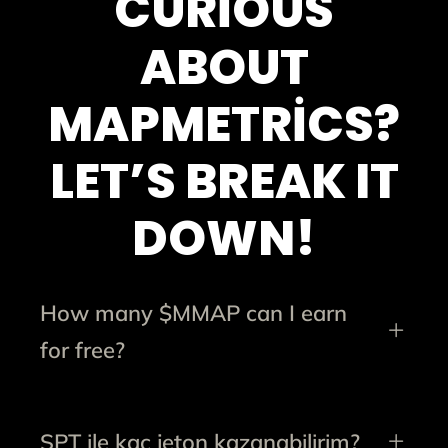
CURIOUS
ABOUT
MAPMETRICS?
LET’S BREAK IT
DOWN!
How many $MMAP can I earn
for free?
SPT ile kaç jeton kazanabilirim?