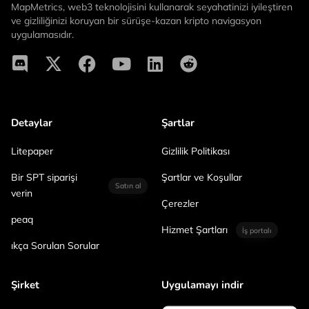
MapMetrics, web3 teknolojisini kullanarak seyahatinizi iyileştiren
ve gizliliğinizi koruyan bir sürüşe-kazan kripto navigasyon
uygulamasıdır.
Detaylar
Şartlar
Litepaper
Gizlilik Politikası
Bir SPT siparişi
Şartlar ve Koşullar
Satın al
verin
Çerezler
peaq
Hizmet Şartları
İş portalı
ıkça Sorulan Sorular
Şirket
Uygulamayı indir