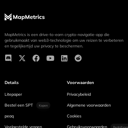
MapMetrics is een drive-to-earn crypto-navigatie-app die
gebruikmaakt van web3-technologie om uw reizen te verbeteren
en tegelijkertijd uw privacy te beschermen.
Details
Voorwaarden
Litepaper
Privacybeleid
Bestel een SPT
Algemene voorwaarden
Kopen
peaq
Cookies
Veelgestelde vragen
Gebruiksvoorwaarden
Bedrijfspo