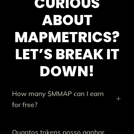
CURIOUS
ABOUT
MAPMETRICS?
LET’S BREAK IT
DOWN!
How many $MMAP can I earn
for free?
Quantos tokens posso ganhar