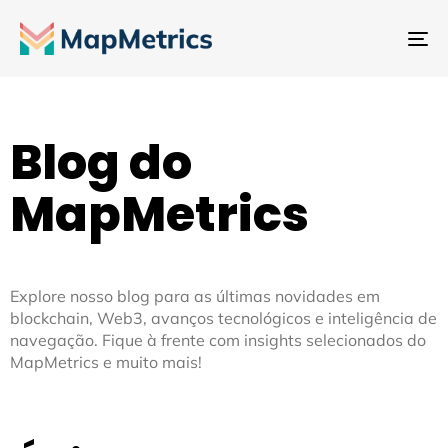
Al
na
Blog do
MapMetrics
Explore nosso blog para as últimas novidades em
blockchain, Web3, avanços tecnológicos e inteligência de
navegação. Fique à frente com insights selecionados do
MapMetrics e muito mais!