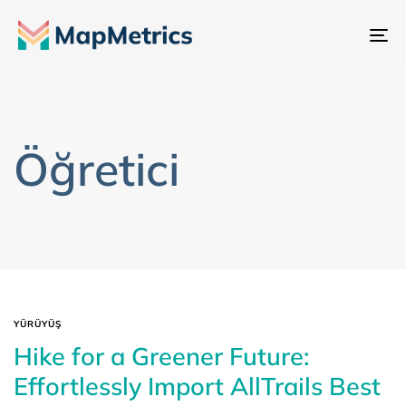
Ge
değ
Öğretici
YÜRÜYÜŞ
Hike for a Greener Future:
Effortlessly Import AllTrails Best