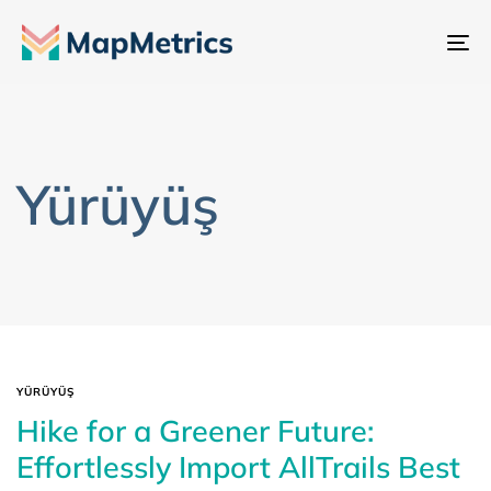
Ge
değ
Yürüyüş
YÜRÜYÜŞ
Hike for a Greener Future:
Effortlessly Import AllTrails Best