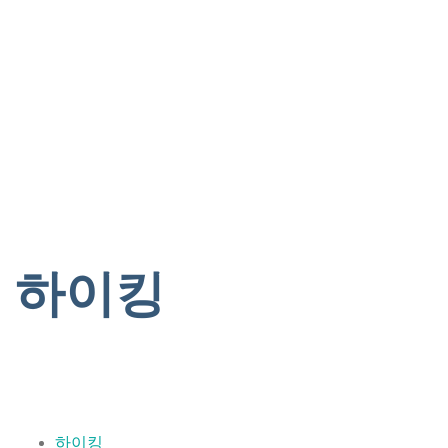
내
비
게
이
션
전
환
하이킹
하이킹