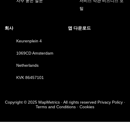
자주 묻는 질문
서비스 약관
비즈니스 포
털
회사
앱 다운로드
Keurenplein 4
1069CD Amsterdam
Netherlands
KVK 86457101
Copyright © 2025 MapMetrics · All rights reserved Privacy Policy ·
Terms and Conditions · Cookies