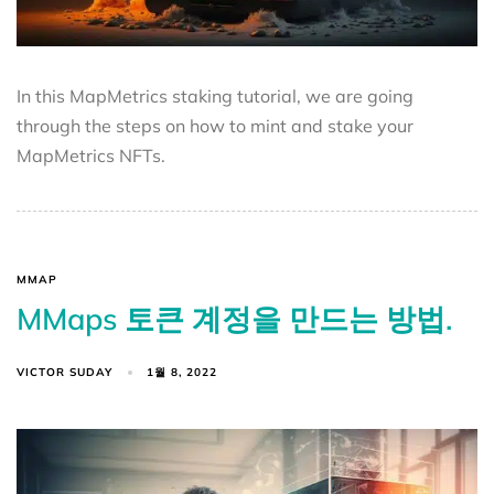
In this MapMetrics staking tutorial, we are going
through the steps on how to mint and stake your
MapMetrics NFTs.
MMAP
MMaps 토큰 계정을 만드는 방법.
VICTOR SUDAY
1월 8, 2022