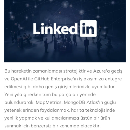
Bu hareketin zamanlaması stratejiktir ve Azure'a geçiş
ve OpenAI ile GitHub Enterprise'ın iş akışımıza entegre
edilmesi gibi daha geniş girişimlerimizle uyumludur.
Yeni yıla girerken tüm bu parçaları yerinde
bulundurarak, MapMetrics, MongoDB Atlas'ın güçlü
yeteneklerinden faydalanmak, harita teknolojisinde
yenilik yapmak ve kullanıcılarımıza üstün bir ürün
sunmak için benzersiz bir konumda olacaktır.