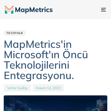
Ge
değ
Author
Published
PUBLISHED
IN:
on:
TECHTALK
MapMetrics'in
Microsoft'ın Öncü
Teknolojilerini
Entegrasyonu.
Victor Suday
Kasım 12, 2023