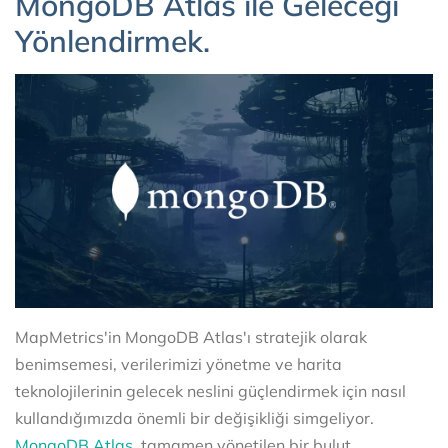
MongoDB Atlas ile Geleceği
Yönlendirmek.
MapMetrics'in MongoDB Atlas'ı stratejik olarak
benimsemesi, verilerimizi yönetme ve harita
teknolojilerinin gelecek neslini güçlendirmek için nasıl
kullandığımızda önemli bir değişikliği simgeliyor.
MongoDB Atlas
, tamamen yönetilen bir bulut