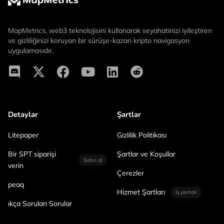
MapMetrics, web3 teknolojisini kullanarak seyahatinizi iyileştiren
ve gizliliğinizi koruyan bir sürüşe-kazan kripto navigasyon
uygulamasıdır.
Detaylar
Şartlar
Litepaper
Gizlilik Politikası
Bir SPT siparişi
Şartlar ve Koşullar
Satın al
verin
Çerezler
peaq
Hizmet Şartları
İş portalı
ıkça Sorulan Sorular