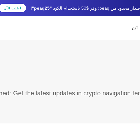
دار محدود من peaq: وفر $50 باستخدام الكود
"peaq25"
!
اطلب الآن
أكثر
med: Get the latest updates in crypto navigation te