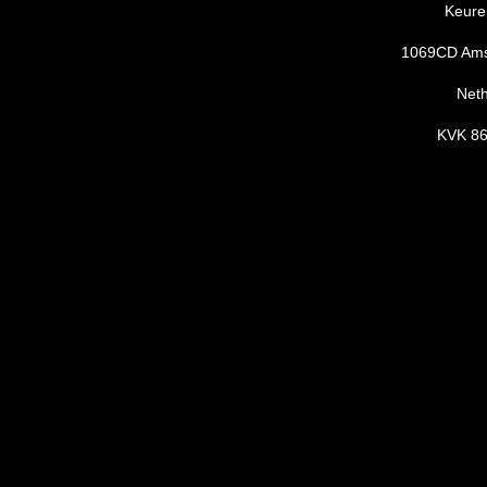
Keure
1069CD Am
Net
KVK 8