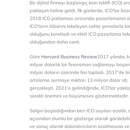
Bir dijital firmayı başlangıç koin teklifi (ICO) a
yaklaşım haline geldi. İlk günlerde, ICO'lar ba
2018 ICO patlaması sırasında pazarlamanın ön
ICO'ların itibarını lekeleyen sahte şemalarla b
olduğunu kanıtladı ve etkili ICO pazarlama te
olduğundan daha canlı.
Göre
Harvard Business Review
2017 yılında, bl
milyar dolarlık bir finansman sağlamayı başard
milyar doların üzerinde fon topladı. 2017'de bi
ortalama sermaye miktarı 13 milyon dolar idi;
gerçekleşti. 2021'e gelindiğinde, ICO'lar yakla
sürekli önemini ve büyümesini göstermektedir.
Salgın başladığından beri ICO sayıları azaldı, a
açısından olumlu bir gösterge olarak görülebili
ve sonuç olarak dolandırıcıların azalmasına ve