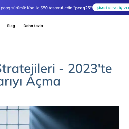
lı peaq sürümü: Kod ile $50 tasarruf edin
"peaq25"
!
ŞIMDI SIPARIŞ VE
Blog
Daha fazla
ratejileri - 2023'te
arıyı Açma