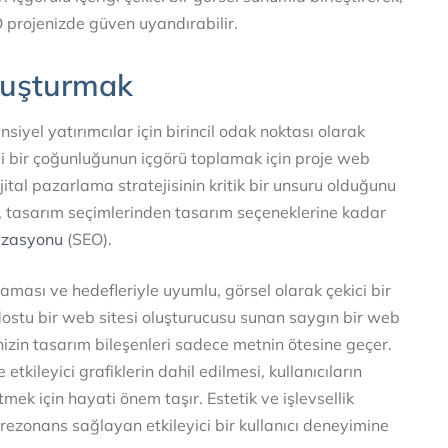
O projenizde güven uyandırabilir.
oluşturmak
siyel yatırımcılar için birincil odak noktası olarak
li bir çoğunluğunun içgörü toplamak için proje web
ital pazarlama stratejisinin kritik bir unsuru olduğunu
in, tasarım seçimlerinden tasarım seçeneklerine kadar
izasyonu
(SEO).
aması ve hedefleriyle uyumlu, görsel olarak çekici bir
ı dostu bir web sitesi oluşturucusu sunan saygın bir web
enizin tasarım bileşenleri sadece metnin ötesine geçer.
etkileyici grafiklerin dahil edilmesi, kullanıcıların
letmek için hayati önem taşır. Estetik ve işlevsellik
rezonans sağlayan etkileyici bir kullanıcı deneyimine