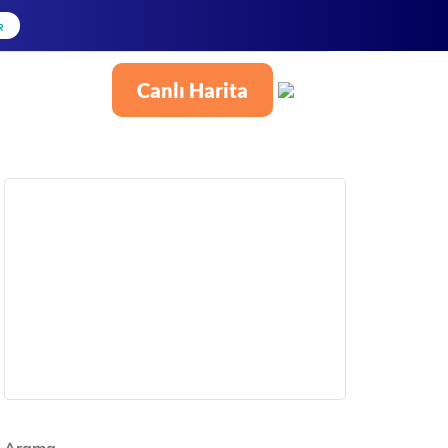
R
Canlı Harita
Türkçe