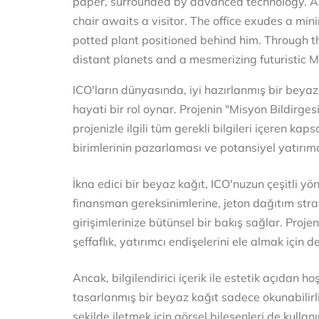
ICO'ların dünyasında, iyi hazırlanmış bir beya
hayati bir rol oynar. Projenin "Misyon Bildirge
projenizle ilgili tüm gerekli bilgileri içeren ka
birimlerinin pazarlaması ve potansiyel yatırımc
İkna edici bir beyaz kağıt, ICO'nuzun çeşitli yö
finansman gereksinimlerine, jeton dağıtım stra
girişimlerinize bütünsel bir bakış sağlar. Projen
şeffaflık, yatırımcı endişelerini ele almak için d
Ancak, bilgilendirici içerik ile estetik açıdan 
tasarlanmış bir beyaz kağıt sadece okunabilirli
şekilde iletmek için görsel bileşenleri de kullanı