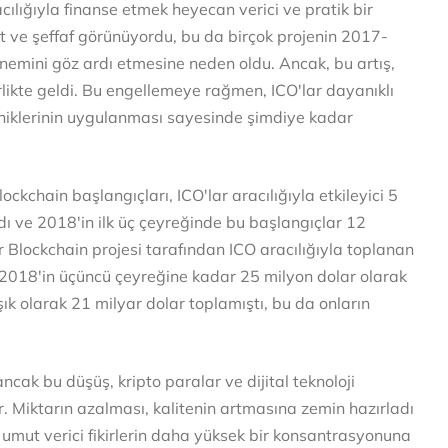
racılığıyla finanse etmek heyecan verici ve pratik bir
sit ve şeffaf görünüyordu, bu da birçok projenin 2017-
emini göz ardı etmesine neden oldu. Ancak, bu artış,
irlikte geldi. Bu engellemeye rağmen, ICO'lar dayanıklı
kniklerinin uygulanması sayesinde şimdiye kadar
ockchain başlangıçları, ICO'lar aracılığıyla etkileyici 5
ı ve 2018'in ilk üç çeyreğinde bu başlangıçlar 12
r Blockchain projesi tarafından ICO aracılığıyla toplanan
 2018'in üçüncü çeyreğine kadar 25 milyon dolar olarak
şık olarak 21 milyar dolar toplamıştı, bu da onların
ncak bu düşüş, kripto paralar ve dijital teknoloji
r. Miktarın azalması, kalitenin artmasına zemin hazırladı
 umut verici fikirlerin daha yüksek bir konsantrasyonuna