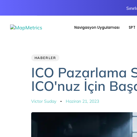
Sınır
Navigasyon Uygulaması
SPT
Author
Published
PUBLISHED
HABERLER
IN:
on:
ICO Pazarlama St
ICO'nuz İçin Baş
Victor Suday
Haziran 21, 2023