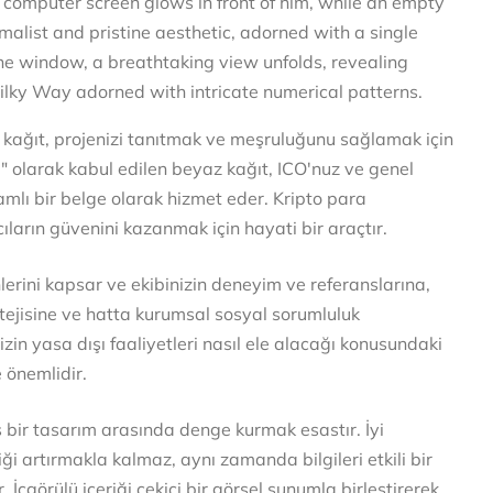
z kağıt, projenizi tanıtmak ve meşruluğunu sağlamak için
si" olarak kabul edilen beyaz kağıt, ICO'nuz ve genel
psamlı bir belge olarak hizmet eder. Kripto para
ıların güvenini kazanmak için hayati bir araçtır.
nlerini kapsar ve ekibinizin deneyim ve referanslarına,
tejisine ve hatta kurumsal sosyal sorumluluk
izin yasa dışı faaliyetleri nasıl ele alacağı konusundaki
e önemlidir.
hoş bir tasarım arasında denge kurmak esastır. İyi
ği artırmakla kalmaz, aynı zamanda bilgileri etkili bir
r. İçgörülü içeriği çekici bir görsel sunumla birleştirerek,