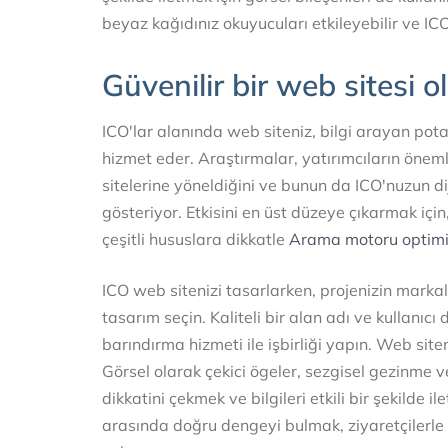
beyaz kağıdınız okuyucuları etkileyebilir ve IC
Güvenilir bir web sitesi 
ICO'lar alanında web siteniz, bilgi arayan potan
hizmet eder. Araştırmalar, yatırımcıların önem
sitelerine yöneldiğini ve bunun da ICO'nuzun dij
gösteriyor. Etkisini en üst düzeye çıkarmak iç
çeşitli hususlara dikkatle
Arama motoru optim
ICO web sitenizi tasarlarken, projenizin markal
tasarım seçin. Kaliteli bir alan adı ve kullanıc
barındırma hizmeti ile işbirliği yapın. Web sit
Görsel olarak çekici ögeler, sezgisel gezinme ve 
dikkatini çekmek ve bilgileri etkili bir şekilde i
arasında doğru dengeyi bulmak, ziyaretçilerle 