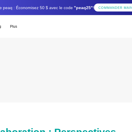
tée peaq : Économisez 50 $ avec le code
"peaq25"
!
COMMANDER MAI
g
Plus