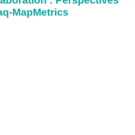
laboration : Perspectives
aq-MapMetrics