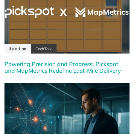
il y a 1 an
TechTalk
Powering Precision and Progress: Pickspot
and MapMetrics Redefine Last-Mile Delivery