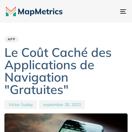
Ba
la
Author
Published
PUBLISHED
na
IN:
on:
APP
Le Coût Caché des
Applications de
Navigation
"Gratuites"
Victor Suday
septembre 30, 2023