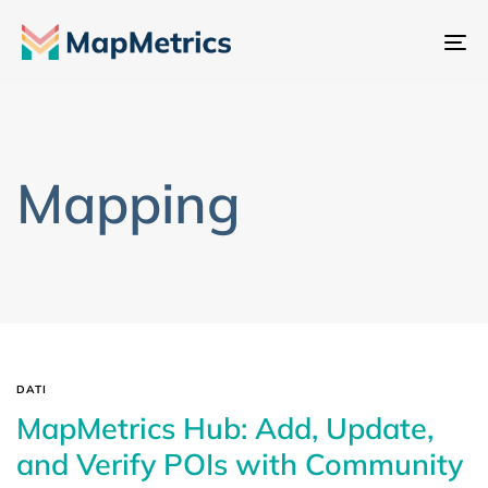
At
na
Mapping
DATI
MapMetrics Hub: Add, Update,
and Verify POIs with Community