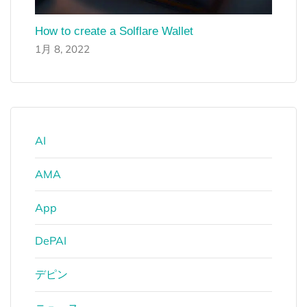
How to create a Solflare Wallet
1月 8, 2022
AI
AMA
App
DePAI
デピン