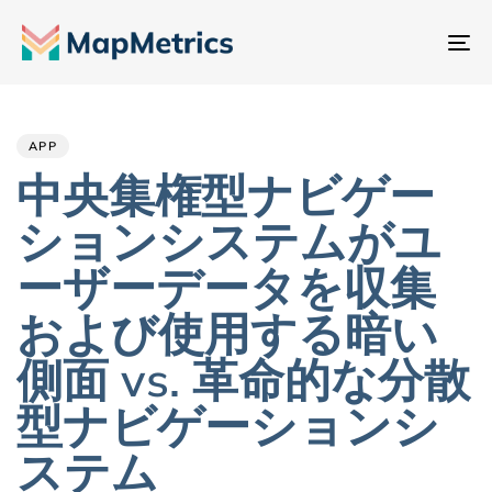
ナ
ビ
Author
Published
PUBLISHED
ゲ
IN:
on:
ー
APP
シ
中央集権型ナビゲー
ョ
ションシステムがユ
ン
切
ーザーデータを収集
り
および使用する暗い
替
え
側面 vs. 革命的な分散
型ナビゲーションシ
ステム