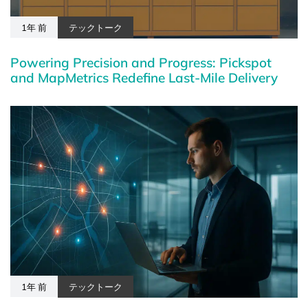
1年 前
テックトーク
Powering Precision and Progress: Pickspot
and MapMetrics Redefine Last-Mile Delivery
1年 前
テックトーク