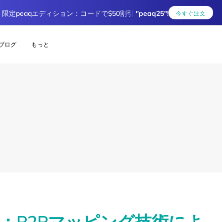
限定peaqエディション：コードで$50割引
"peaq25"
!
今すぐ注文
ブログ
もっと
：P2Pマッピング技術によ