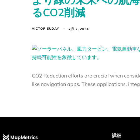
るCO2削減
VICTOR SUDAY
2月 7, 2024
CO2 Reduction efforts are crucial when consid
like navigation apps. These applications, integ
詳細