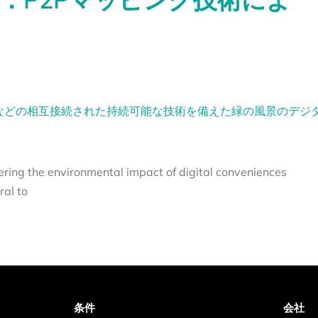
ering the environmental impact of digital conveniences
ral to
条件
会社