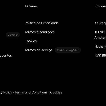
Termos
Empre
Política de Privacidade
Keurenp
Termos e condições
1069C
Comprar
Amste
Cookies
Nether
Termos de serviço
Portal de negócios
equentes
KVK 86
cy Policy · Terms and Conditions · Cookies