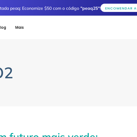
mitada peaq: Economize $50 com o código
"peaq25"
!
ENCOMENDAR 
log
Mais
O2
 futuro mais verde: