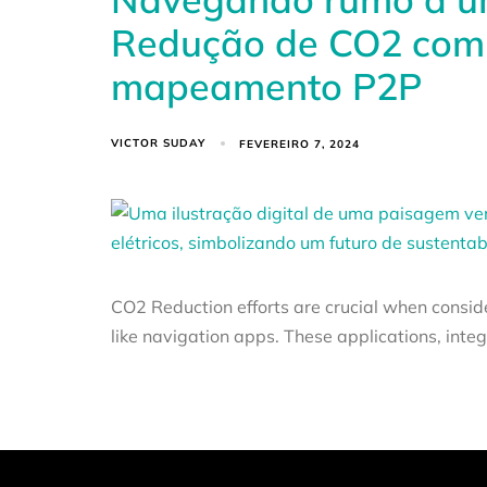
Redução de CO2 com 
mapeamento P2P
VICTOR SUDAY
FEVEREIRO 7, 2024
CO2 Reduction efforts are crucial when consid
like navigation apps. These applications, integ