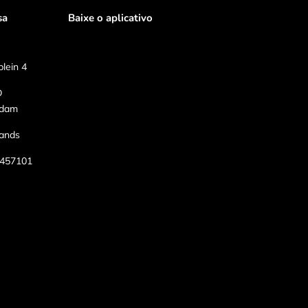
sa
Baixe o aplicativo
lein 4
D
rdam
lands
457101