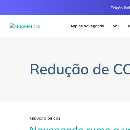
Edição li
App de Navegação
SPT
B
Redução de C
REDUÇÃO DE CO2
Navegando rumo a um