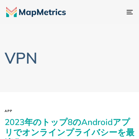
ナ
ビ
ゲ
ー
シ
VPN
ョ
ン
切
り
替
え
APP
2023年のトップ8のAndroidアプ
リでオンラインプライバシーを最