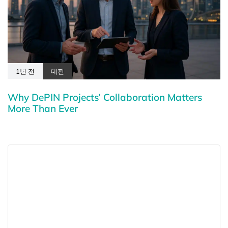
1년 전
데핀
Why DePIN Projects’ Collaboration Matters
More Than Ever