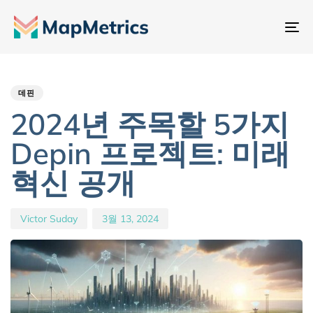
내
비
Author
Published
PUBLISHED
게
IN:
on:
이
데핀
션
2024년 주목할 5가지
전
Depin 프로젝트: 미래
환
혁신 공개
Victor Suday
3월 13, 2024