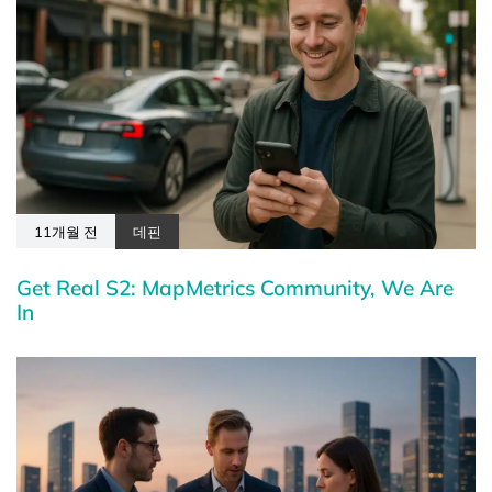
11개월 전
데핀
Get Real S2: MapMetrics Community, We Are
In