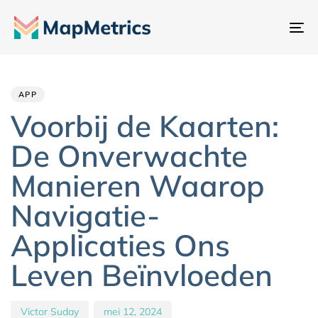
Na
sc
Author
Published
PUBLISHED
IN:
on:
APP
Voorbij de Kaarten:
De Onverwachte
Manieren Waarop
Navigatie-
Applicaties Ons
Leven Beïnvloeden
Victor Suday
mei 12, 2024