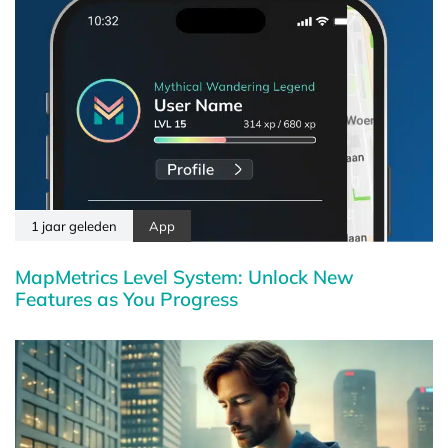
1 jaar geleden
App
MapMetrics Level System: Unlock New
Features as You Progress