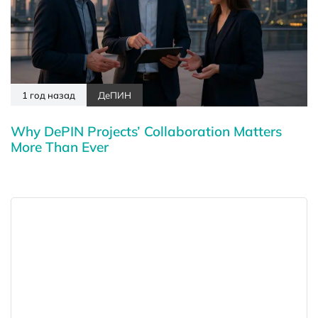
1 год назад
ДеПИН
Why DePIN Projects’ Collaboration Matters
More Than Ever