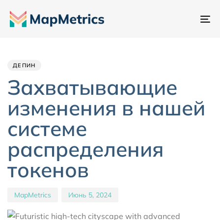
Пе
на
Author
Published
PUBLISHED
IN:
on:
ДЕПИН
Захватывающие
изменения в нашей
системе
распределения
токенов
MapMetrics
Июнь 5, 2024