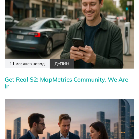
11 месяцев назад
ДеПИН
Get Real S2: MapMetrics Community, We Are
In