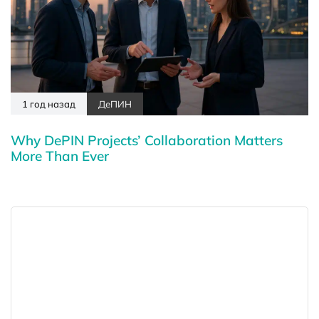
1 год назад
ДеПИН
Why DePIN Projects’ Collaboration Matters
More Than Ever