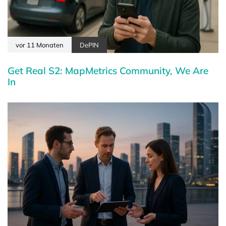
vor 11 Monaten
DePIN
Get Real S2: MapMetrics Community, We Are
In