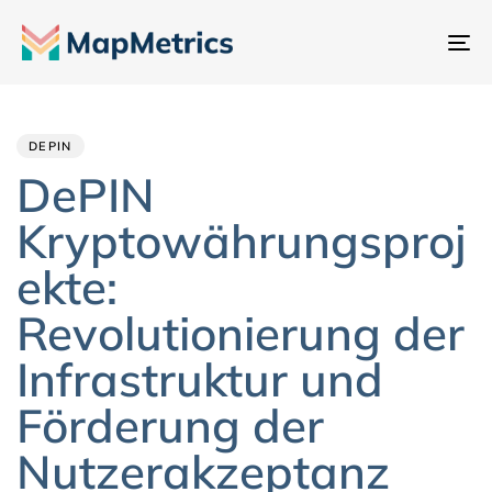
Na
um
Author
Published
PUBLISHED
IN:
on:
DEPIN
DePIN
Kryptowährungsproj
ekte:
Revolutionierung der
Infrastruktur und
Förderung der
Nutzerakzeptanz