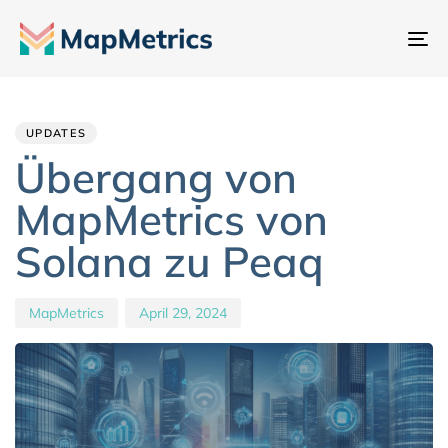
Na
um
Author
Published
PUBLISHED
IN:
on:
UPDATES
Übergang von
MapMetrics von
Solana zu Peaq
MapMetrics
April 29, 2024