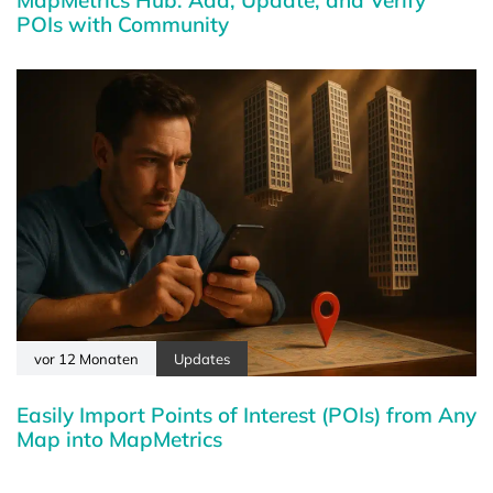
MapMetrics Hub: Add, Update, and Verify
POIs with Community
vor 12 Monaten
Updates
Easily Import Points of Interest (POIs) from Any
Map into MapMetrics