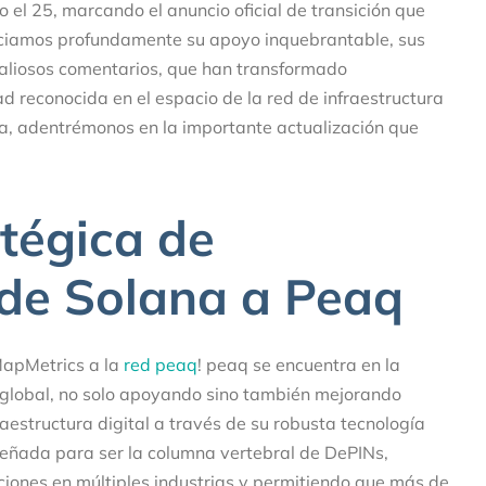
o el 25, marcando el anuncio oficial de transición que
ciamos profundamente su apoyo inquebrantable, sus
valiosos comentarios, que han transformado
d reconocida en el espacio de la red de infraestructura
ra, adentrémonos en la importante actualización que
atégica de
de Solana a Peaq
MapMetrics a la
red peaq
! peaq se encuentra en la
l global, no solo apoyando sino también mejorando
raestructura digital a través de su robusta tecnología
señada para ser la columna vertebral de DePINs,
iones en múltiples industrias y permitiendo que más de