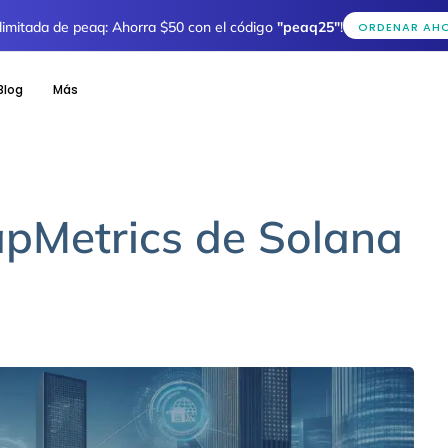
 limitada de peaq: Ahorra $50 con el código
"peaq25"
!
ORDENAR AH
Blog
Más
apMetrics de Solana