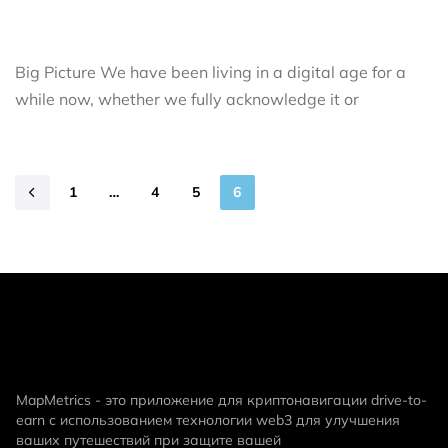
Big Picture We have been living in a digital age for a
while now, whether we fully acknowledge it or
1
…
4
5
6
MapMetrics - это приложение для криптонавигации drive-to-
earn с использованием технологии web3 для улучшения
ваших путешествий при защите вашей