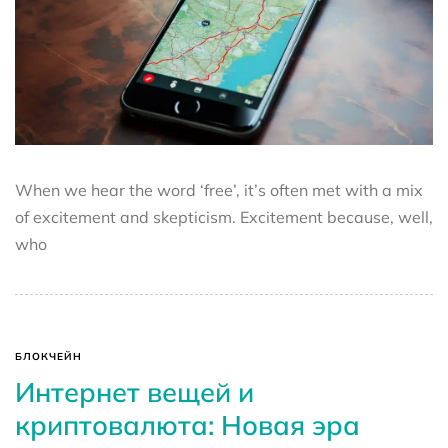
When we hear the word ‘free’, it’s often met with a mix
of excitement and skepticism. Excitement because, well,
who
БЛОКЧЕЙН
Интернет вещей и
криптовалюта: Новая эра