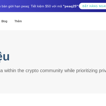
 bản giới hạn peaq: Tiết kiệm $50 với mã
"peaq25"
!
ĐẶT HÀNG NGA
Blog
Thêm
ệu
within the crypto community while prioritizing pri