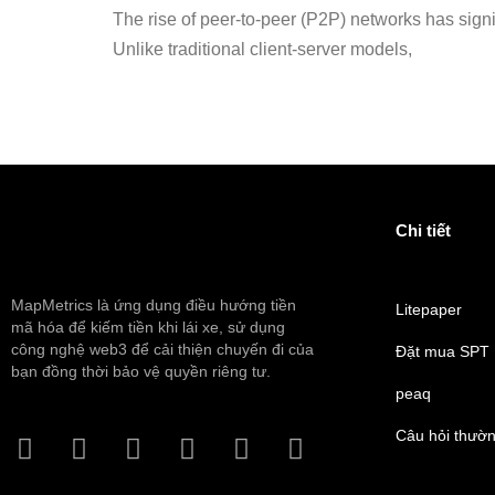
The rise of peer-to-peer (P2P) networks has signi
Unlike traditional client-server models,
Chi tiết
MapMetrics là ứng dụng điều hướng tiền
Litepaper
mã hóa để kiếm tiền khi lái xe, sử dụng
công nghệ web3 để cải thiện chuyến đi của
Đặt mua SPT
bạn đồng thời bảo vệ quyền riêng tư.
peaq
Câu hỏi thườ