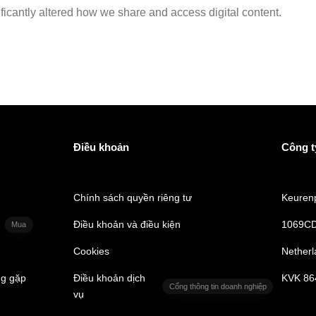
ficantly altered how we share and access digital content.
Điều khoản
Công t
Chính sách quyền riêng tư
Keurenp
Điều khoản và điều kiện
1069CD
Mua
Cookies
Netherl
ng gặp
Điều khoản dịch
KVK 86
Cổng thông tin doanh nghiệp
vụ