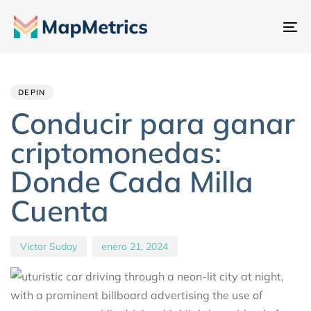
Al
na
Author
Published
PUBLISHED
IN:
on:
DEPIN
Conducir para ganar
criptomonedas:
Donde Cada Milla
Cuenta
Victor Suday
enero 21, 2024