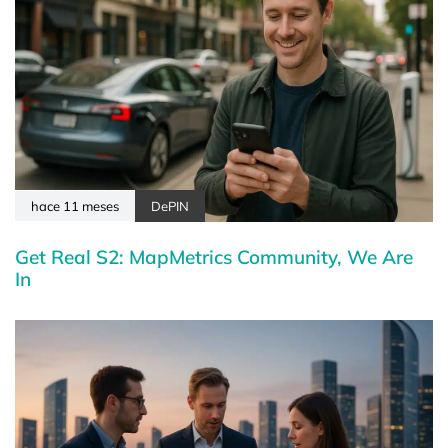
hace 11 meses
DePIN
Get Real S2: MapMetrics Community, We Are
In