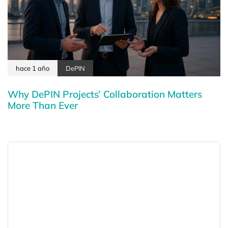
hace 1 año
DePIN
Why DePIN Projects’ Collaboration Matters
More Than Ever